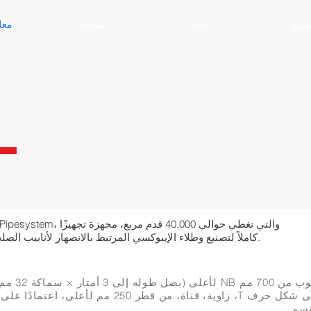
فريق
طلاء
منتجات
معل
كاملاً لتصنيع وطلاء الإيبوكسي المرتبط بالانصهار لأنابيب الصلب الكربوني وتركيباتها من أي حجم أو تعقيد.
أنبوب من 700 مم NB
على شكل حرف T، زاوية، قناة، من قطر 250 مم لأعلى، اعتما
قسم.