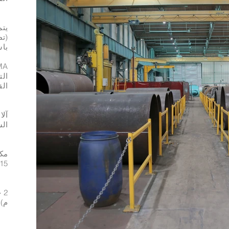
يتم
(تط
باس
الق
الشع
15 مم) الرافعات العلوية - أذرع تصنيع SWL سعة 10 طن - 0.5 إلى 1 ط
م).