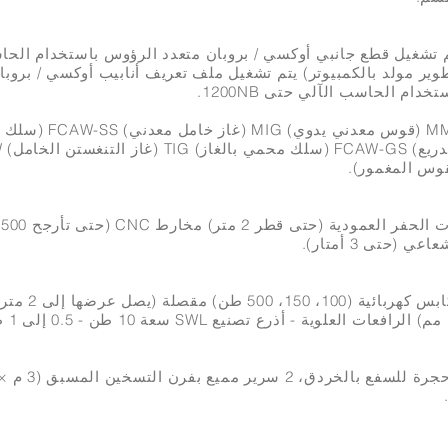
 تشغيل قطع جانبي أوكسي / بروبان متعدد الرؤوس باستخدام الحا
وير مولد بالكمبيوتر) يتم تشغيل ملف تعريف أنابيب أوكسي / بروبا
تخدام الحاسب الآلي حتى 1200NB.
MMA (قوس معدني يدوي) MIG (غاز خامل م
وس المغمور).
آ
اعي (حتى 3 أمتار).
مكابس كهربائية (100، 
ن SWL.