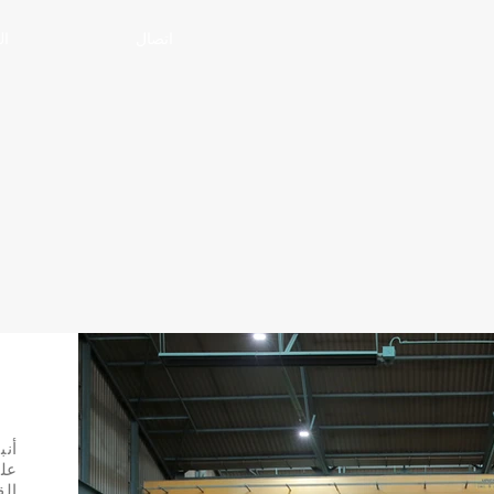
اتصال
ال
ال