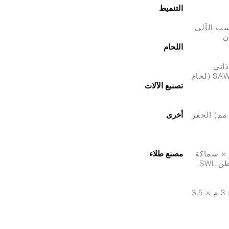
التنميط
سب الآلي
ن
اللحام
عدني) FCAW-SS (سلك ذاتي
التدريع) FCAW-GS (سلك محمي بالغاز) TIG (غاز التنغستن الخامل) SAW (لحام
تصنيع الآلات
لات الحفر العمودية (حتى قطر 2 متر) مخارط CNC (حتى تأرجح 500 مم) الحفر
أخرى
150، 500 طن) مقصلة (يصل عرضها إلى 2 متر × سماكة
مصنع
طلاء
2 حجرة للسفع بالخردق، 2 سرير مميع بفرن التسخين المسبق (3 م × 3 م × 3.5