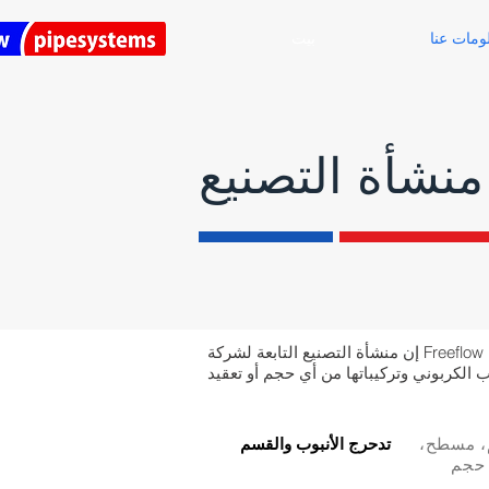
ومات عنا
بيت
منشأة التصنيع
إن منشأة التصنيع التابعة لشركة Freeflow Pipesystem، والتي تغطي حوالي 40.000 قدم مربع، مجهزة تجهيزًا
 لأعلى (يصل طوله إلى 3 أمتار × سماكة 32 مم، مسطح،
تدحرج الأنبوب والقسم
دًا على حجم