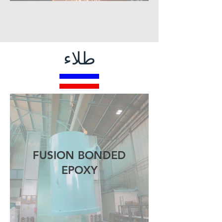
طلاء
FUSION BONDED
EPOXY