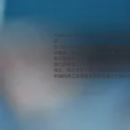
Freeflow Pipesystems 专门从
层。
自 2002 年以来，我们一直是英国领
供服务，包括阿拉伯联合酋长国、沙特
斯坦等地区。
我们的制造工厂占地约 3,500 平方
项目。我们专注于生产高品质和经过认
和编码焊工采用最新技术并遵守严格的