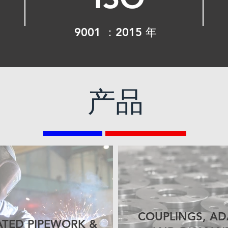
9001 ：2015 年
产品
COUPLINGS, A
ATED PIPEWORK &