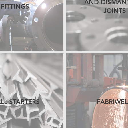
AND DISMAN
FITTINGS
JOINTS
LL STARTERS
FABRIWE