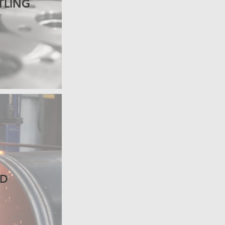
TLING
LD