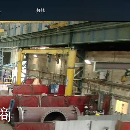
队
接触
商